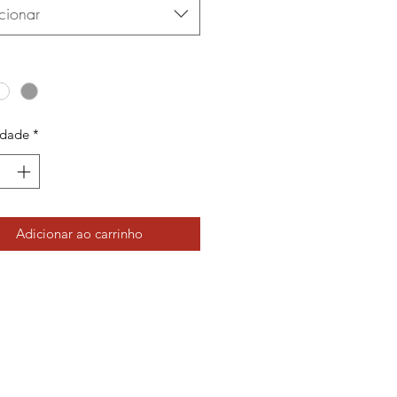
cionar
idade
*
Adicionar ao carrinho